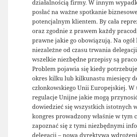
działalnością firmy. W innym wypad
posłać na ważne spotkanie biznesow
potencjalnym klientem. By cała repr
oraz zgodnie z prawem każdy pracod
prawne jakie go obowiązują. Na ogół 
niezależne od czasu trwania delegacji
wszelkie niezbędne przepisy są prac
Problem pojawia się kiedy potrzebu
okres kilku lub kilkunastu miesięcy 
członkowskiego Unii Europejskiej. W 
regulacje Unijne jakie mogą przynosi
dowiedzieć się wszystkich istotnych
kongres prowadzony właśnie w tym 
zapoznać się z tymi niezbędnymi in
delegacji – nowa dyrektywa wdrożen