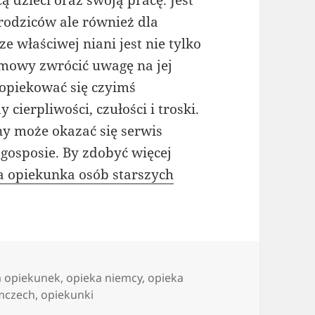
 dzieci oraz swoją pracę. Jest
 rodziców ale również dla
 właściwej niani jest nie tylko
zmowy zwrócić uwagę na jej
 opiekować się czyimś
cierpliwości, czułości i troski.
 może okazać się serwis
 gosposie. By zdobyć więcej
a opiekunka osób starszych
la opiekunek
,
opieka niemcy
,
opieka
emczech
,
opiekunki
 idealne miejsce dla poszukujących niani