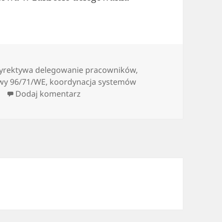
yrektywa delegowanie pracowników
,
wy 96/71/WE
,
koordynacja systemów
do Jak poprawnie delegować swoich
Dodaj komentarz