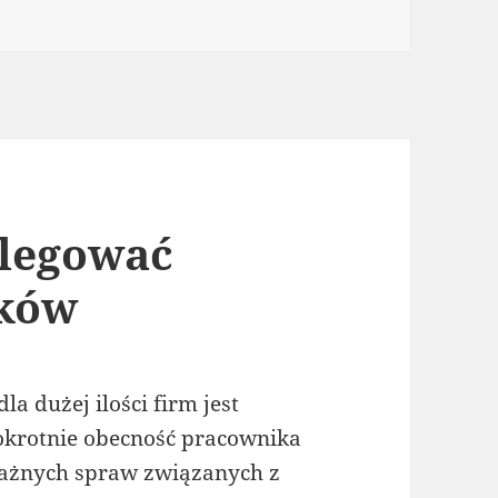
elegować
ików
a dużej ilości firm jest
krotnie obecność pracownika
ważnych spraw związanych z