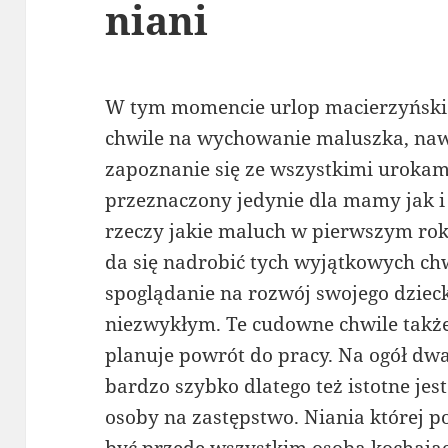
niani
W tym momencie urlop macierzyński 
chwile na wychowanie maluszka, nawi
zapoznanie się ze wszystkimi urokami
przeznaczony jedynie dla mamy jak i
rzeczy jakie maluch w pierwszym roku
da się nadrobić tych wyjątkowych chw
spoglądanie na rozwój swojego dziec
niezwykłym. Te cudowne chwile także
planuje powrót do pracy. Na ogół dw
bardzo szybko dlatego też istotne jes
osoby na zastępstwo. Niania której 