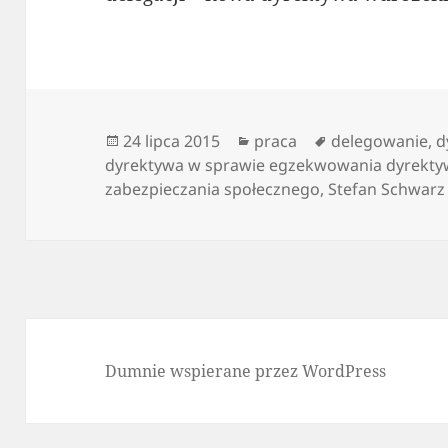
Data
Kategorie
Tagi
24 lipca 2015
praca
delegowanie
,
d
publikacji
dyrektywa w sprawie egzekwowania dyrekty
zabezpieczania społecznego
,
Stefan Schwarz
Dumnie wspierane przez WordPress