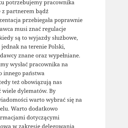
ku potrzebujemy pracownika
e z partnerem bądź
ezentacja przebiegała poprawnie
awca musi znać regulacje
kiedy są to wyjazdy służbowe,
 jednak na terenie Polski,
odawcy znane oraz wypełniane.
jemy wysłać pracownika na
do innego państwa
tedy też obowiązują nas
ć wiele dylematów. By
 wiadomości warto wybrać się na
celu. Warto dodatkowo
formacjami dotyczącymi
iowa w zakresie delegowania