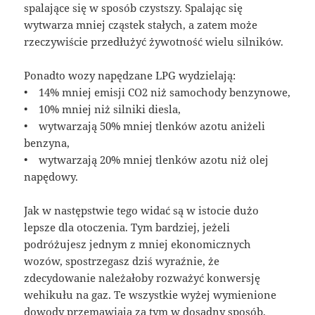
spalające się w sposób czystszy. Spalając się
wytwarza mniej cząstek stałych, a zatem może
rzeczywiście przedłużyć żywotność wielu silników.
Ponadto wozy napędzane LPG wydzielają:
• 14% mniej emisji CO2 niż samochody benzynowe,
• 10% mniej niż silniki diesla,
• wytwarzają 50% mniej tlenków azotu aniżeli
benzyna,
• wytwarzają 20% mniej tlenków azotu niż olej
napędowy.
Jak w następstwie tego widać są w istocie dużo
lepsze dla otoczenia. Tym bardziej, jeżeli
podróżujesz jednym z mniej ekonomicznych
wozów, spostrzegasz dziś wyraźnie, że
zdecydowanie należałoby rozważyć konwersję
wehikułu na gaz. Te wszystkie wyżej wymienione
dowody przemawiają za tym w dosadny sposób.