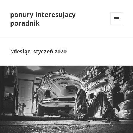
ponury interesujacy
poradnik
MENU
I
WIDGETY
Miesiąc:
styczeń 2020