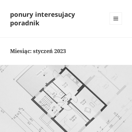
ponury interesujacy
poradnik
MENU
I
WIDGETY
Miesiąc:
styczeń 2023