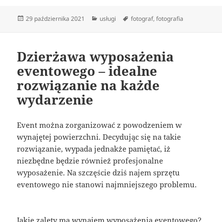
Data
Kategorie
Tagi
29 października 2021
usługi
fotograf
,
fotografia
publikacji
Dzierżawa wyposażenia
eventowego – idealne
rozwiązanie na każde
wydarzenie
Event można zorganizować z powodzeniem w
wynajętej powierzchni. Decydując się na takie
rozwiązanie, wypada jednakże pamiętać, iż
niezbędne będzie również profesjonalne
wyposażenie. Na szczęście dziś najem sprzętu
eventowego nie stanowi najmniejszego problemu.
Jakie zalety ma wynajem wyposażenia eventowego?