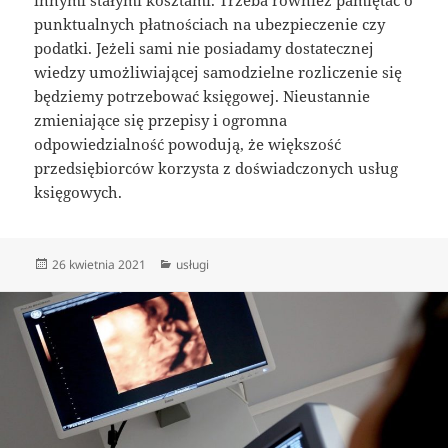
innymi stałymi kosztami. Trzeba również pamiętać o
punktualnych płatnościach na ubezpieczenie czy
podatki. Jeżeli sami nie posiadamy dostatecznej
wiedzy umożliwiającej samodzielne rozliczenie się
będziemy potrzebować księgowej. Nieustannie
zmieniające się przepisy i ogromna
odpowiedzialność powodują, że większość
przedsiębiorców korzysta z doświadczonych usług
księgowych.
Data
Kategorie
26 kwietnia 2021
usługi
publikacji