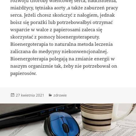
rozwoju choroby wieńcowej serca, nadciśnienia,
miażdżycy, tętniaka aorty ,a także zaburzeń pracy
serca. Jeżeli chcesz skończyć z nałogiem, jednak
boisz się porażki lub potrzebowałbyś otrzymać
wsparcie w walce z papierosami zaleca się
skorzystać z pomocy bioenergoterapeuty.
Bioenergoterapia to naturalna metoda leczenia
zaliczana do medycyny niekonwencjonalnej.
Bioenergoterapia polegają na zmianie energii w
naszym organizmie tak, żeby nie potrzebował on
papierosów.
Data
Kategorie
27 kwietnia 2021
zdrowie
publikacji