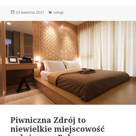
Data
Kategorie
24 kwietnia 2021
usługi
publikacji
Piwniczna Zdrój to
niewielkie miejscowość