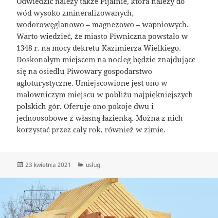
Odwiedzić należy także Pijalnie, która należy do
wód wysoko zmineralizowanych,
wodorowęglanowo – magnezowo – wapniowych.
Warto wiedzieć, że miasto Piwniczna powstało w
1348 r. na mocy dekretu Kazimierza Wielkiego.
Doskonałym miejscem na nocleg będzie znajdujące
się na osiedlu Piwowary gospodarstwo
agloturystyczne. Umiejscowione jest ono w
malowniczym miejscu w pobliżu najpiękniejszych
polskich gór. Oferuje ono pokoje dwu i
jednoosobowe z własną łazienką. Można z nich
korzystać przez cały rok, również w zimie.
Data
Kategorie
23 kwietnia 2021
usługi
publikacji