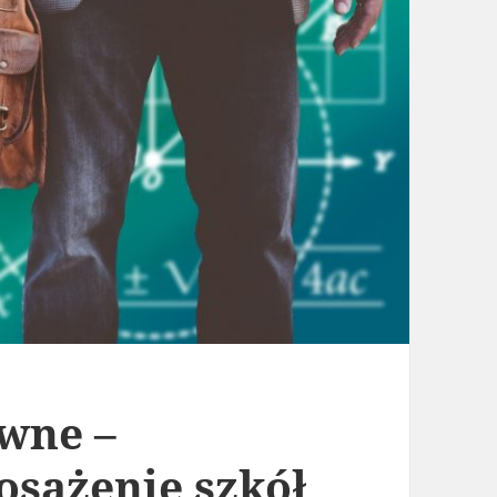
ywne –
sażenie szkół