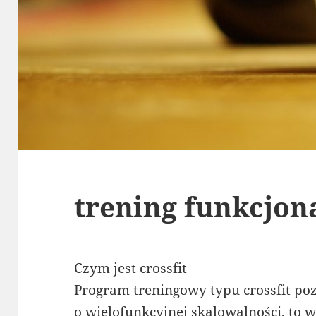
trening funkcjo
Czym jest crossfit
Program treningowy typu crossfit po
o wielofunkcyjnej skalowalności, to w