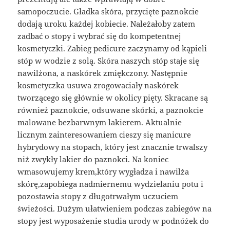
samopoczucie. Gładka skóra, przycięte paznokcie
dodają uroku każdej kobiecie. Należałoby zatem
zadbać o stopy i wybrać się do kompetentnej
kosmetyczki. Zabieg pedicure zaczynamy od kąpieli
stóp w wodzie z solą. Skóra naszych stóp staje się
nawilżona, a naskórek zmiękczony. Następnie
kosmetyczka usuwa zrogowaciały naskórek
tworzącego się głównie w okolicy pięty. Skracane są
również paznokcie, odsuwane skórki, a paznokcie
malowane bezbarwnym lakierem. Aktualnie
licznym zainteresowaniem cieszy się manicure
hybrydowy na stopach, który jest znacznie trwalszy
niż zwykły lakier do paznokci. Na koniec
wmasowujemy krem,który wygładza i nawilża
skórę,zapobiega nadmiernemu wydzielaniu potu i
pozostawia stopy z długotrwałym uczuciem
świeżości. Dużym ułatwieniem podczas zabiegów na
stopy jest wyposażenie studia urody w podnóżek do