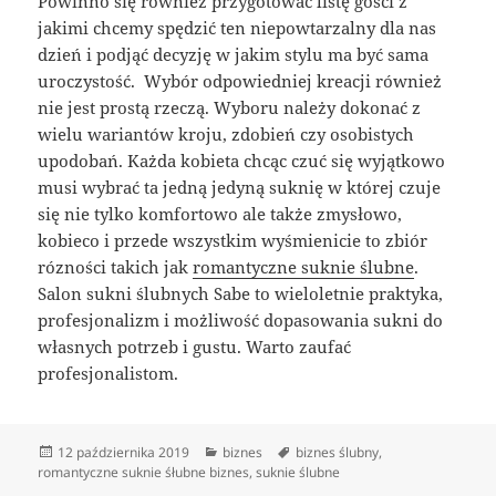
Powinno się również przygotować listę gości z
jakimi chcemy spędzić ten niepowtarzalny dla nas
dzień i podjąć decyzję w jakim stylu ma być sama
uroczystość. Wybór odpowiedniej kreacji również
nie jest prostą rzeczą. Wyboru należy dokonać z
wielu wariantów kroju, zdobień czy osobistych
upodobań. Każda kobieta chcąc czuć się wyjątkowo
musi wybrać ta jedną jedyną suknię w której czuje
się nie tylko komfortowo ale także zmysłowo,
kobieco i przede wszystkim wyśmienicie to zbiór
rózności takich jak
romantyczne suknie ślubne
.
Salon sukni ślubnych Sabe to wieloletnie praktyka,
profesjonalizm i możliwość dopasowania sukni do
własnych potrzeb i gustu. Warto zaufać
profesjonalistom.
Data
Kategorie
Tagi
12 października 2019
biznes
biznes ślubny
,
publikacji
romantyczne suknie śłubne biznes
,
suknie ślubne