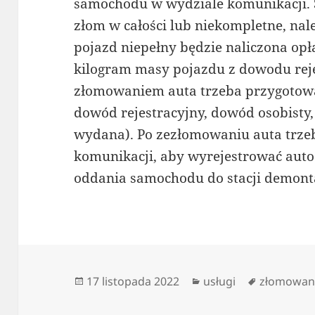
samochodu w wydziale komunikacji.
złom w całości lub niekompletne, nal
pojazd niepełny będzie naliczona opł
kilogram masy pojazdu z dowodu reje
złomowaniem auta trzeba przygotow
dowód rejestracyjny, dowód osobisty, 
wydana). Po zezłomowaniu auta trzeb
komunikacji, aby wyrejestrować auto 
oddania samochodu do stacji demont
Data
Kategorie
Tagi
17 listopada 2022
usługi
złomowan
publikacji