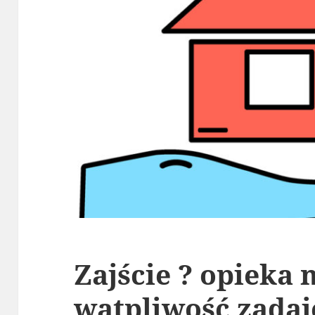
Zajście ? opieka 
wątpliwość zadaj