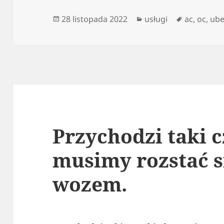
Data
Kategorie
Tagi
28 listopada 2022
usługi
ac
,
oc
,
ube
publikacji
Przychodzi taki c
musimy rozstać s
wozem.