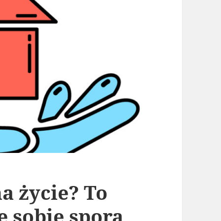
na życie? To
e sobie spora