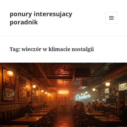
ponury interesujacy
poradnik
MENU
I
WIDGETY
Tag:
wieczór w klimacie nostalgii