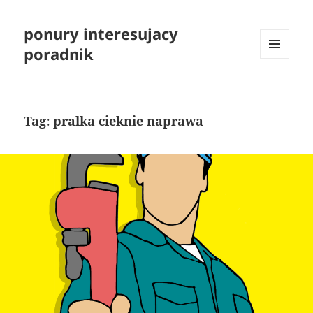
ponury interesujacy
poradnik
MENU
I
WIDGETY
Tag:
pralka cieknie naprawa