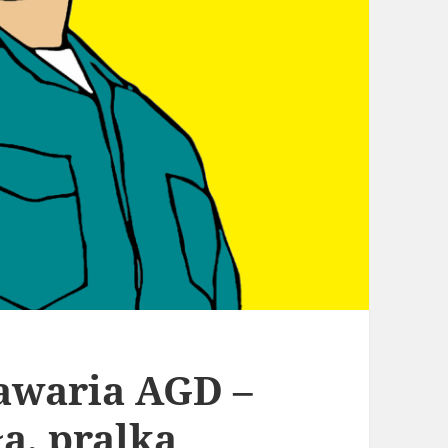
awaria AGD –
a, pralka