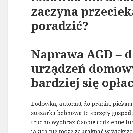
zaczyna przecieka
poradzić?
Naprawa AGD – d
urządzeń domowy
bardziej się opła
Lodówka, automat do prania, piekar
suszarka bębnowa to sprzęty gospod
trudno wyobrazić sobie codzienne fu
jakich nie może zabraknąć w większo