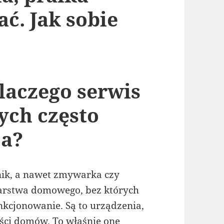
ć. Jak sobie
laczego serwis
ch często
ca?
nik, a nawet zmywarka czy
arstwa domowego, bez których
nkcjonowanie. Są to urządzenia,
ści domów. To właśnie one