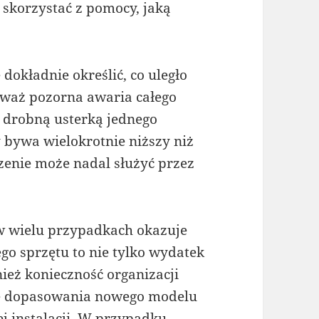
 skorzystać z pomocy, jaką
dokładnie określić, co uległo
eważ pozorna awaria całego
e drobną usterką jednego
 bywa wielokrotnie niższy niż
enie może nadal służyć przez
w wielu przypadkach okazuje
go sprzętu to nie tylko wydatek
ież konieczność organizacji
że dopasowania nowego modelu
j instalacji. W przypadku