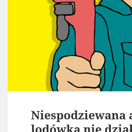
Niespodziewana 
lodówka nie dział