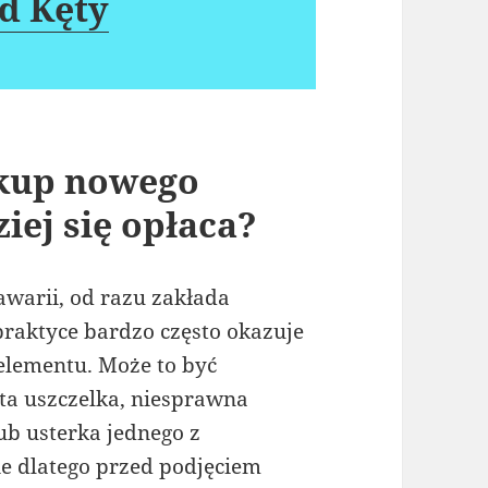
d Kęty
kup nowego
iej się opłaca?
awarii, od razu zakłada
raktyce bardzo często okazuje
 elementu. Może to być
ta uszczelka, niesprawna
b usterka jednego z
e dlatego przed podjęciem