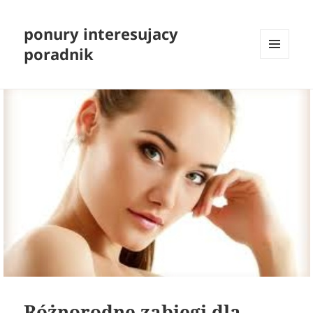
ponury interesujacy
poradnik
MENU
I
WIDGETY
Różnorodne zabiegi dla