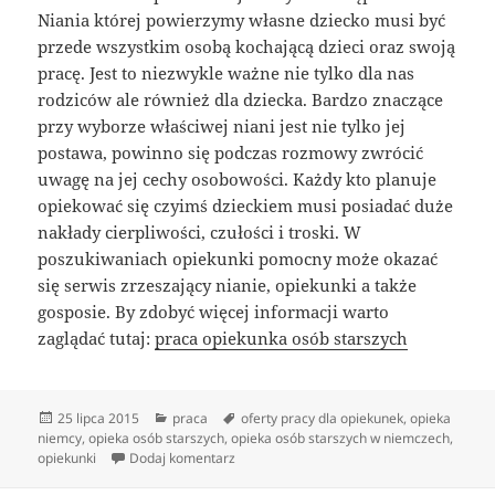
Niania której powierzymy własne dziecko musi być
przede wszystkim osobą kochającą dzieci oraz swoją
pracę. Jest to niezwykle ważne nie tylko dla nas
rodziców ale również dla dziecka. Bardzo znaczące
przy wyborze właściwej niani jest nie tylko jej
postawa, powinno się podczas rozmowy zwrócić
uwagę na jej cechy osobowości. Każdy kto planuje
opiekować się czyimś dzieckiem musi posiadać duże
nakłady cierpliwości, czułości i troski. W
poszukiwaniach opiekunki pomocny może okazać
się serwis zrzeszający nianie, opiekunki a także
gosposie. By zdobyć więcej informacji warto
zaglądać tutaj:
praca opiekunka osób starszych
Data
Kategorie
Tagi
25 lipca 2015
praca
oferty pracy dla opiekunek
,
opieka
publikacji
niemcy
,
opieka osób starszych
,
opieka osób starszych w niemczech
,
do Portal dla opiekunek – idealne miejsce 
opiekunki
Dodaj komentarz