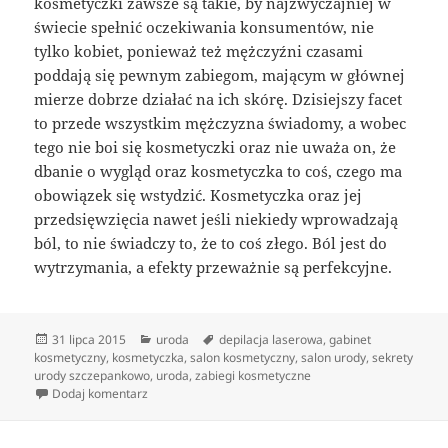
kosmetyczki zawsze są takie, by najzwyczajniej w
świecie spełnić oczekiwania konsumentów, nie
tylko kobiet, ponieważ też mężczyźni czasami
poddają się pewnym zabiegom, mającym w głównej
mierze dobrze działać na ich skórę. Dzisiejszy facet
to przede wszystkim mężczyzna świadomy, a wobec
tego nie boi się kosmetyczki oraz nie uważa on, że
dbanie o wygląd oraz kosmetyczka to coś, czego ma
obowiązek się wstydzić. Kosmetyczka oraz jej
przedsięwzięcia nawet jeśli niekiedy wprowadzają
ból, to nie świadczy to, że to coś złego. Ból jest do
wytrzymania, a efekty przeważnie są perfekcyjne.
Data
Kategorie
Tagi
31 lipca 2015
uroda
depilacja laserowa
,
gabinet
publikacji
kosmetyczny
,
kosmetyczka
,
salon kosmetyczny
,
salon urody
,
sekrety
urody szczepankowo
,
uroda
,
zabiegi kosmetyczne
do Różnorodne zabiegi dla ciała polecane przez kosm
Dodaj komentarz