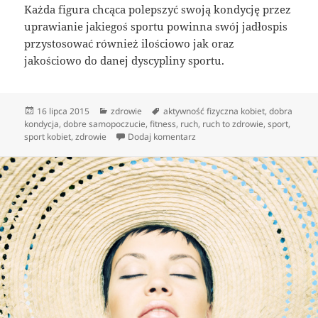
Każda figura chcąca polepszyć swoją kondycję przez
uprawianie jakiegoś sportu powinna swój jadłospis
przystosować również ilościowo jak oraz
jakościowo do danej dyscypliny sportu.
Data
Kategorie
Tagi
16 lipca 2015
zdrowie
aktywność fizyczna kobiet
,
dobra
publikacji
kondycja
,
dobre samopoczucie
,
fitness
,
ruch
,
ruch to zdrowie
,
sport
,
do Ćwiczenia fizyczne – rusz si
sport kobiet
,
zdrowie
Dodaj komentarz