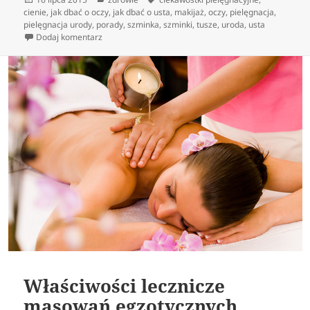
publikacji
cienie
,
jak dbać o oczy
,
jak dbać o usta
,
makijaż
,
oczy
,
pielęgnacja
,
pielęgnacja urody
,
porady
,
szminka
,
szminki
,
tusze
,
uroda
,
usta
do Właściwy styl życia kobiety dorosłej
Dodaj komentarz
Właściwości lecznicze
masowań egzotycznych