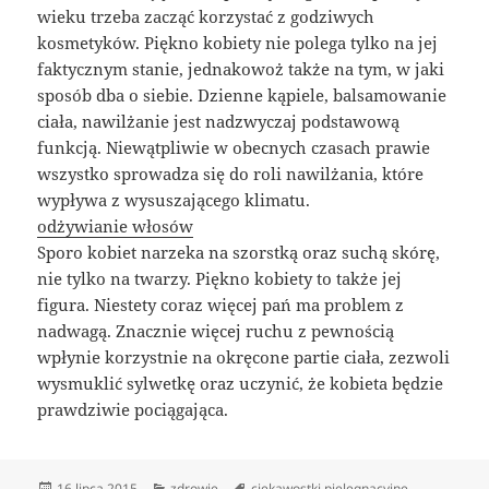
wieku trzeba zacząć korzystać z godziwych
kosmetyków. Piękno kobiety nie polega tylko na jej
faktycznym stanie, jednakowoż także na tym, w jaki
sposób dba o siebie. Dzienne kąpiele, balsamowanie
ciała, nawilżanie jest nadzwyczaj podstawową
funkcją. Niewątpliwie w obecnych czasach prawie
wszystko sprowadza się do roli nawilżania, które
wypływa z wysuszającego klimatu.
odżywianie włosów
Sporo kobiet narzeka na szorstką oraz suchą skórę,
nie tylko na twarzy. Piękno kobiety to także jej
figura. Niestety coraz więcej pań ma problem z
nadwagą. Znacznie więcej ruchu z pewnością
wpłynie korzystnie na okręcone partie ciała, zezwoli
wysmuklić sylwetkę oraz uczynić, że kobieta będzie
prawdziwie pociągająca.
Data
Kategorie
Tagi
16 lipca 2015
zdrowie
ciekawostki pielęgnacyjne
,