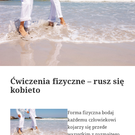
Ćwiczenia fizyczne – rusz się
kobieto
Forma fizyczna bodaj
każdemu człowiekowi
kojarzy się przede
wszystkim z rozmaitego