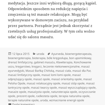
medytacja. Jeszcze inni wybiorą długą, gorącą kąpiel.
Odpowiednim sposobem na redukcję napięcia i
zmęczenia są też masaże relaksujące. Mogą być
wykonywane w domowym zaciszu, na przykład
przez partnera. Porządnie jest jednak skorzystać z
rzetelnych usług profesjonalisty. W tym celu wolno
udać się do salonu masażu.
Data
Kategorie
Tagi
12 lipca 2015
uroda
Ayurveda
,
bioenergoterapeuta
,
publikacji
bioenergoterapia
,
bioterapia
,
bóle kręgosłupa
,
bon upominkowy
,
drenaż limfatyczny
,
gabinet masażu
,
Klawiterapia
,
Konchowanie
uszu
,
kręgarstwo
,
kręgarz
,
leczenie niekonwencjonalne
,
masaż
ayurvedyjski
,
Masaż Bańką Chińską
,
masaż ciała
,
masaż dla Par
,
masaż limfatyczny opole
,
masaż lomi lomi opole
,
masaż
odprężający opole
,
masaż opole
,
masaż orientalny opole
,
masaż
Peloha Opole
,
masaż relaksacyjny opole
,
masaż stóp opole
,
masaż
tantryczny opole
,
masaż twarzy opole
,
masaż wyszczuplający opole
,
masaże opole
,
masażysta opole
,
naturoterapia opole
,
oczyszczanie
opole
,
prezent opole
,
radiesteta opole
,
terapia naturalna opole
,
terapie naturalne opole
,
uroda
,
wzmacnianie energii opole
do Właściwości lecznicze masowań egzotycznych
Dodaj komentarz