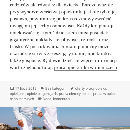
rodziców ale również dla dziecka. Bardzo ważnie
przy wyborze właściwej opiekunki jest nie tylko jej
postawa, powinno się podczas rozmowy zwrócić
uwagę na jej cechy osobowości. Każdy kto planuje
opiekować się czyimś dzieckiem musi posiadać
gigantyczne nakłady cierpliwości, czułości oraz
troski. W poszukiwaniach niani pomocny może
okazać się serwis zrzeszający nianie, opiekunki a
także gosposie. By dowiedzieć się więcej informacji
warto zaglądać tutaj:
praca opiekunka w niemczech
Data
Kategorie
Tagi
17 lipca 2015
Bez kategorii
oferty pracy opieka
,
publikacji
opiekunki
,
opinie o agencjach
,
praca niemcy opinie
,
praca w opiece
do Opiekun do dziecka
osób starszych
Dodaj komentarz