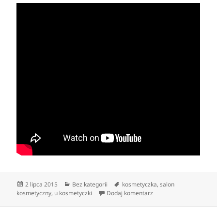
Data
Kategorie
Tagi
2 lipca 2015
Bez kategorii
kosmetyczka
,
salon
publikacji
do Dopieszczony mężc
kosmetyczny
,
u kosmetyczki
Dodaj komentarz