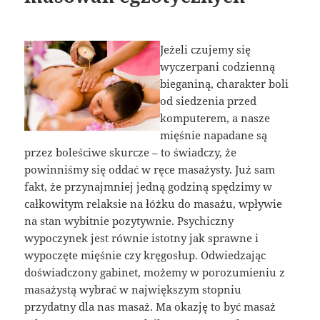
Jeżeli czujemy się
wyczerpani codzienną
bieganiną, charakter boli
od siedzenia przed
komputerem, a nasze
mięśnie napadane są
przez boleściwe skurcze – to świadczy, że
powinniśmy się oddać w ręce masażysty. Już sam
fakt, że przynajmniej jedną godziną spędzimy w
całkowitym relaksie na łóżku do masażu, wpływie
na stan wybitnie pozytywnie. Psychiczny
wypoczynek jest równie istotny jak sprawne i
wypoczęte mięśnie czy kręgosłup. Odwiedzając
doświadczony gabinet, możemy w porozumieniu z
masażystą wybrać w największym stopniu
przydatny dla nas masaż. Ma okazję to być masaż