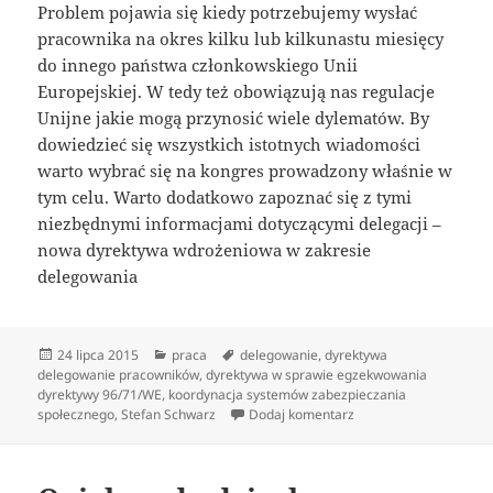
Problem pojawia się kiedy potrzebujemy wysłać
pracownika na okres kilku lub kilkunastu miesięcy
do innego państwa członkowskiego Unii
Europejskiej. W tedy też obowiązują nas regulacje
Unijne jakie mogą przynosić wiele dylematów. By
dowiedzieć się wszystkich istotnych wiadomości
warto wybrać się na kongres prowadzony właśnie w
tym celu. Warto dodatkowo zapoznać się z tymi
niezbędnymi informacjami dotyczącymi delegacji –
nowa dyrektywa wdrożeniowa w zakresie
delegowania
Data
Kategorie
Tagi
24 lipca 2015
praca
delegowanie
,
dyrektywa
publikacji
delegowanie pracowników
,
dyrektywa w sprawie egzekwowania
dyrektywy 96/71/WE
,
koordynacja systemów zabezpieczania
do Jak poprawnie del
społecznego
,
Stefan Schwarz
Dodaj komentarz